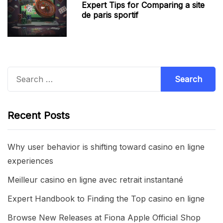
Expert Tips for Comparing a site
de paris sportif
Search
for:
Recent Posts
Why user behavior is shifting toward casino en ligne
experiences
Meilleur casino en ligne avec retrait instantané
Expert Handbook to Finding the Top casino en ligne
Browse New Releases at Fiona Apple Official Shop