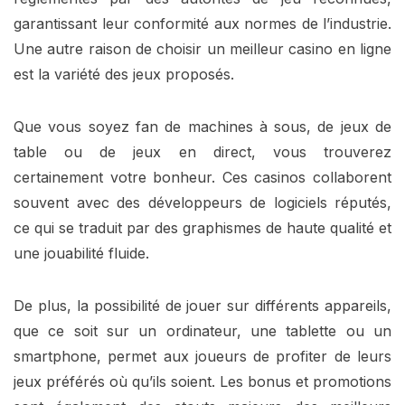
garantissant leur conformité aux normes de l’industrie.
Une autre raison de choisir un meilleur casino en ligne
est la variété des jeux proposés.
Que vous soyez fan de machines à sous, de jeux de
table ou de jeux en direct, vous trouverez
certainement votre bonheur. Ces casinos collaborent
souvent avec des développeurs de logiciels réputés,
ce qui se traduit par des graphismes de haute qualité et
une jouabilité fluide.
De plus, la possibilité de jouer sur différents appareils,
que ce soit sur un ordinateur, une tablette ou un
smartphone, permet aux joueurs de profiter de leurs
jeux préférés où qu’ils soient. Les bonus et promotions