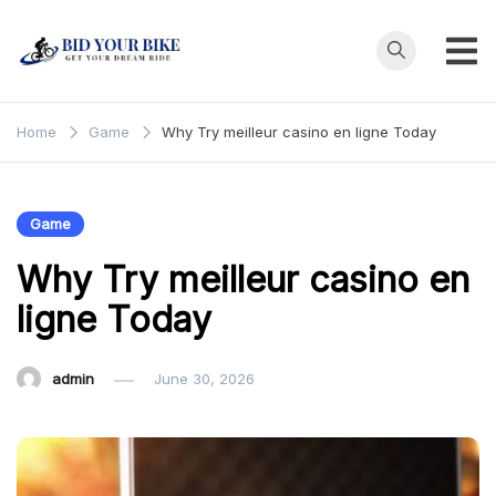
Skip
to
content
Bid Your
Get Your Dream
Ride at Your
Bike
Home
Game
Why Try meilleur casino en ligne Today
Price
Game
Why Try meilleur casino en
ligne Today
admin
June 30, 2026