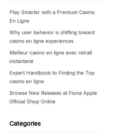
Play Smarter with a Premium Casino
En Ligne
Why user behavior is shifting toward
casino en ligne experiences
Meilleur casino en ligne avec retrait
instantané
Expert Handbook to Finding the Top
casino en ligne
Browse New Releases at Fiona Apple
Official Shop Online
Categories