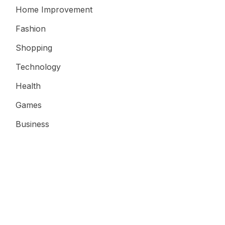
Home Improvement
Fashion
Shopping
Technology
Health
Games
Business