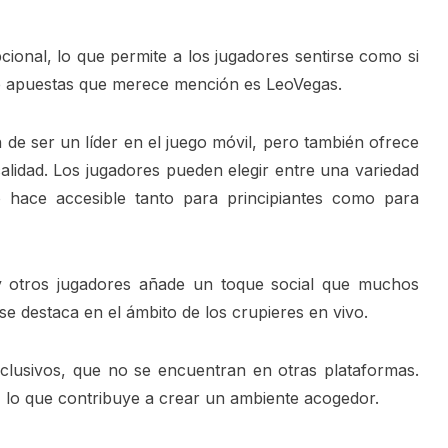
cional, lo que permite a los jugadores sentirse como si
 de apuestas que merece mención es LeoVegas.
 de ser un líder en el juego móvil, pero también ofrece
calidad. Los jugadores pueden elegir entre una variedad
o hace accesible tanto para principiantes como para
y otros jugadores añade un toque social que muchos
e destaca en el ámbito de los crupieres en vivo.
clusivos, que no se encuentran en otras plataformas.
, lo que contribuye a crear un ambiente acogedor.