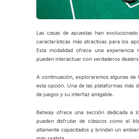
Las casas de apuestas han evolucionado s
características más atractivas para los ap
Esta modalidad ofrece una experiencia 
pueden interactuar con verdaderos dealers 
A continuación, exploraremos algunas de 
esta opción. Una de las plataformas más d
de juegos y su interfaz amigable.
Betway ofrece una sección dedicada a lo
pueden disfrutar de clásicos como el bla
altamente capacitados y brindan un ambien
más realista.