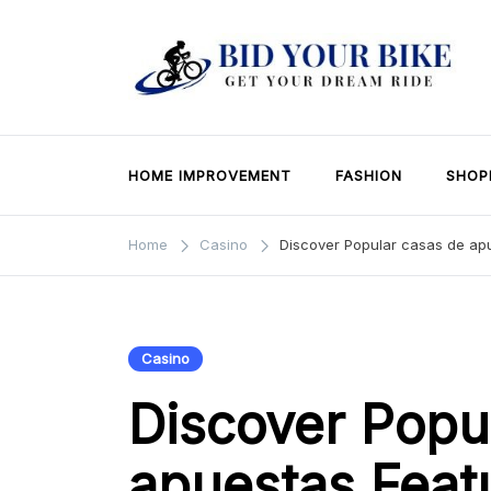
Skip
to
content
Bid Your Bike
Get Your Dream Ride at Your Price
HOME IMPROVEMENT
FASHION
SHOP
Home
Casino
Discover Popular casas de apu
Casino
Discover Popu
apuestas Featu