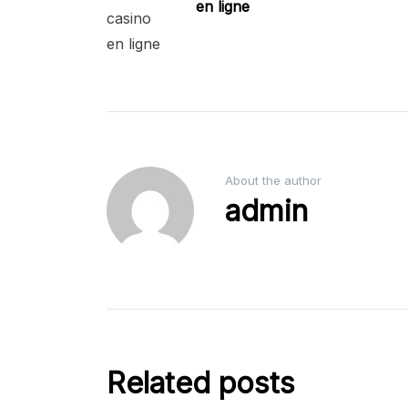
en ligne
About the author
admin
Related posts