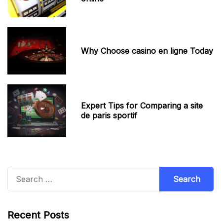
Why Choose casino en ligne Today
Expert Tips for Comparing a site
de paris sportif
Search
for:
Recent Posts