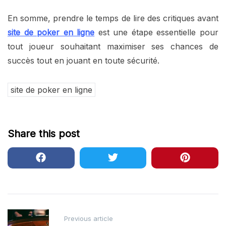
En somme, prendre le temps de lire des critiques avant
site de poker en ligne
est une étape essentielle pour
tout joueur souhaitant maximiser ses chances de
succès tout en jouant en toute sécurité.
site de poker en ligne
Share this post
Post
Previous article