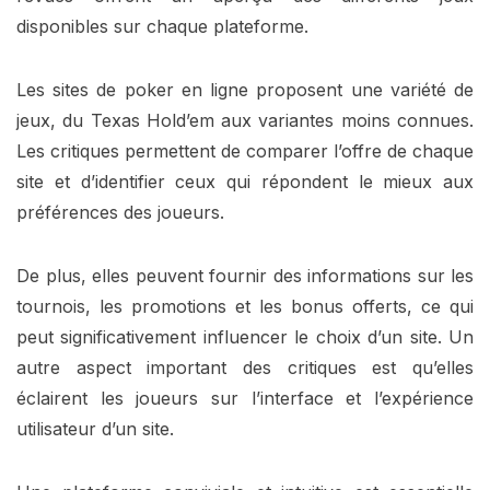
disponibles sur chaque plateforme.
Les sites de poker en ligne proposent une variété de
jeux, du Texas Hold’em aux variantes moins connues.
Les critiques permettent de comparer l’offre de chaque
site et d’identifier ceux qui répondent le mieux aux
préférences des joueurs.
De plus, elles peuvent fournir des informations sur les
tournois, les promotions et les bonus offerts, ce qui
peut significativement influencer le choix d’un site. Un
autre aspect important des critiques est qu’elles
éclairent les joueurs sur l’interface et l’expérience
utilisateur d’un site.