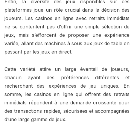
Enfin, la diversité des jeux disponibles sur ces
plateformes joue un rôle crucial dans la décision des
joueurs. Les casinos en ligne avec retraits immédiats
ne se contentent pas d’offrir une simple sélection de
jeux, mais s’efforcent de proposer une expérience
variée, allant des machines à sous aux jeux de table en
passant par les jeux en direct.
Cette variété attire un large éventail de joueurs,
chacun ayant des préférences différentes et
recherchant des expériences de jeu uniques. En
somme, les casinos en ligne qui offrent des retraits
immédiats répondent à une demande croissante pour
des transactions rapides, sécurisées et accompagnées
d’une large gamme de jeux.