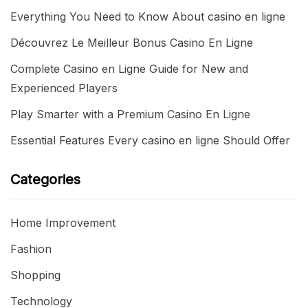
Everything You Need to Know About casino en ligne
Découvrez Le Meilleur Bonus Casino En Ligne
Complete Casino en Ligne Guide for New and
Experienced Players
Play Smarter with a Premium Casino En Ligne
Essential Features Every casino en ligne Should Offer
Categories
Home Improvement
Fashion
Shopping
Technology