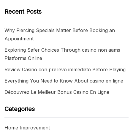
Recent Posts
Why Piercing Specials Matter Before Booking an
Appointment
Exploring Safer Choices Through casino non aams
Platforms Online
Review Casino con prelievo immediato Before Playing
Everything You Need to Know About casino en ligne
Découvrez Le Meilleur Bonus Casino En Ligne
Categories
Home Improvement