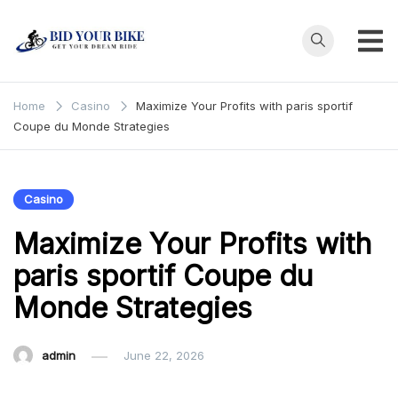
Skip
to
content
Bid Your
Get Your Dream
Ride at Your
Bike
Home
Casino
Maximize Your Profits with paris sportif
Price
Coupe du Monde Strategies
Casino
Maximize Your Profits with
paris sportif Coupe du
Monde Strategies
admin
June 22, 2026