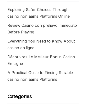
Exploring Safer Choices Through
casino non aams Platforms Online
Review Casino con prelievo immediato
Before Playing
Everything You Need to Know About
casino en ligne
Découvrez Le Meilleur Bonus Casino
En Ligne
A Practical Guide to Finding Reliable
casino non aams Platforms
Categories