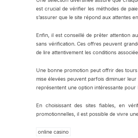
est crucial de vérifier les méthodes de paiem
s’assurer que le site répond aux attentes en
Enfin, il est conseillé de prêter attention 
sans vérification. Ces offres peuvent grande
de lire attentivement les conditions associée
Une bonne promotion peut offrir des tours
mise élevées peuvent parfois diminuer leur a
représentent une option intéressante pour le
En choisissant des sites fiables, en vé
promotionnelles, il est possible de vivre un
online casino