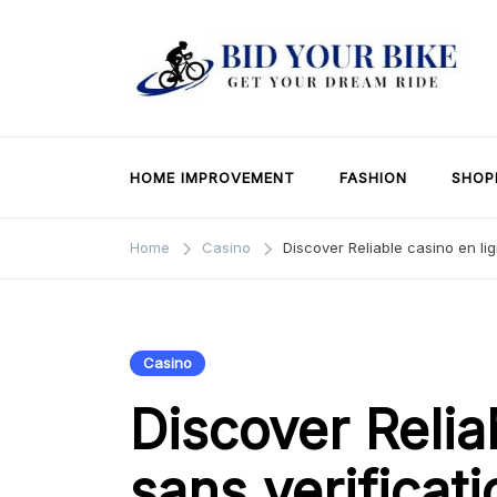
Skip
to
content
Bid Your Bike
Get Your Dream Ride at Your Price
HOME IMPROVEMENT
FASHION
SHOP
Home
Casino
Discover Reliable casino en li
Casino
Discover Relia
sans verificat