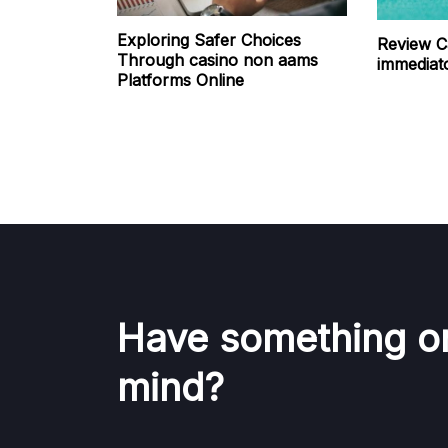
Exploring Safer Choices
Review C
Through casino non aams
immediat
Platforms Online
Have something o
mind?