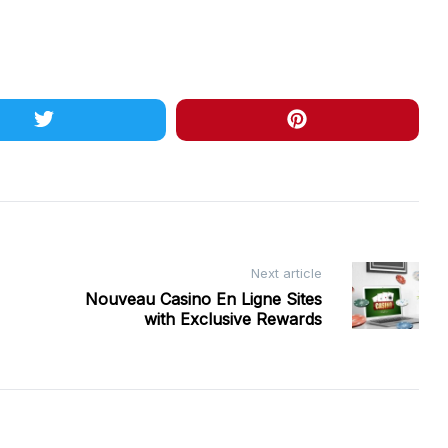
Next article
Nouveau Casino En Ligne Sites
with Exclusive Rewards