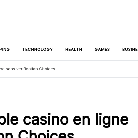
PING
TECHNOLOGY
HEALTH
GAMES
BUSINE
gne sans verification Choices
ble casino en ligne
ion Choices