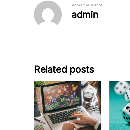
About the author
admin
Related posts