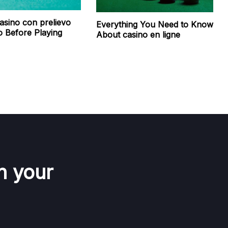
asino con prelievo
Everything You Need to Know
o Before Playing
About casino en ligne
n your