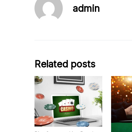
admin
Related posts