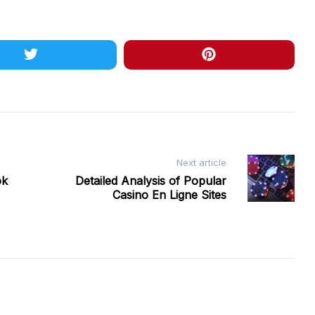
Next article
ok
Detailed Analysis of Popular
Casino En Ligne Sites