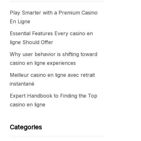
Play Smarter with a Premium Casino
En Ligne
Essential Features Every casino en
ligne Should Offer
Why user behavior is shifting toward
casino en ligne experiences
Meilleur casino en ligne avec retrait
instantané
Expert Handbook to Finding the Top
casino en ligne
Categories