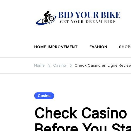
Skip
to
content
Bid Your Bike
Get Your Dream Ride at Your Price
HOME IMPROVEMENT
FASHION
SHOP
Home
Casino
Check Casino en Ligne Review
Casino
Check Casino 
Before You Sta