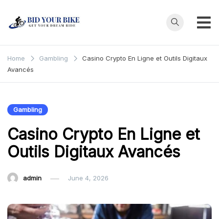
Skip
to
content
Bid Your
Get Your Dream
Ride at Your
Bike
Home
Gambling
Casino Crypto En Ligne et Outils Digitaux
Price
Avancés
Gambling
Casino Crypto En Ligne et
Outils Digitaux Avancés
admin
June 4, 2026