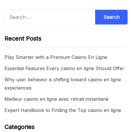
Search
for:
Recent Posts
Play Smarter with a Premium Casino En Ligne
Essential Features Every casino en ligne Should Offer
Why user behavior is shifting toward casino en ligne
experiences
Meilleur casino en ligne avec retrait instantané
Expert Handbook to Finding the Top casino en ligne
Categories