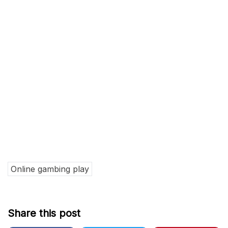
Online gambing play
Share this post