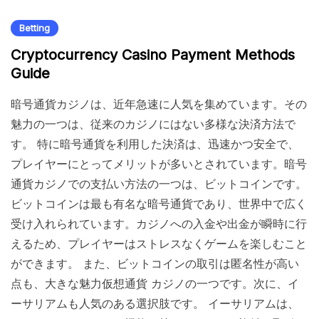
Betting
Cryptocurrency Casino Payment Methods
Guide
暗号通貨カジノは、近年急速に人気を集めています。その
魅力の一つは、従来のカジノにはない多様な決済方法で
す。 特に暗号通貨を利用した決済は、迅速かつ安全で、
プレイヤーにとってメリットが多いとされています。暗号
通貨カジノでの支払い方法の一つは、ビットコインです。
ビットコインは最も有名な暗号通貨であり、世界中で広く
受け入れられています。カジノへの入金や出金が瞬時に行
えるため、プレイヤーはストレスなくゲームを楽しむこと
ができます。 また、ビットコインの取引は匿名性が高い
点も、大きな魅力仮想通貨 カジノの一つです。次に、イ
ーサリアムも人気のある選択肢です。 イーサリアムは、