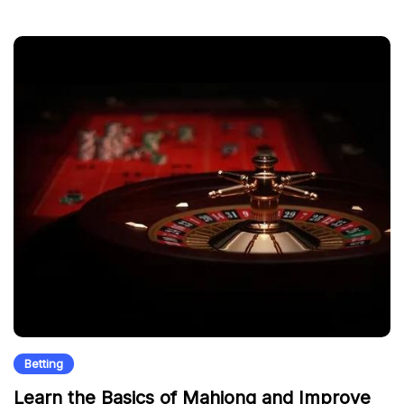
Betting
Learn the Basics of Mahjong and Improve