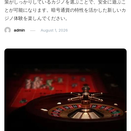
策がしっかりしているカジノを選ぶことで、安全に遊ぶこ
とが可能になります。暗号通貨の特性を活かした新しいカ
ジノ体験を楽しんでください。
admin
August 1, 2026