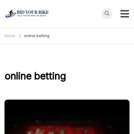
Skip
to
content
Bid Your
Get Your Dream
Ride at Your
Bike
Home
online betting
Price
online betting