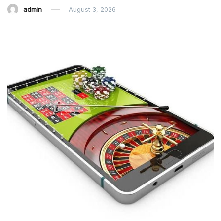
admin
August 3, 2026