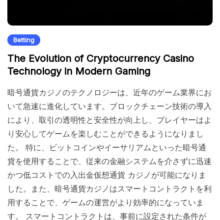
Betting
The Evolution of Cryptocurrency Casino
Technology in Modern Gaming
暗号通貨カジノのテクノロジーは、近年のゲーム業界にお
いて急速に進化しています。ブロックチェーン技術の導入
により、取引の透明性と安全性が向上し、プレイヤーはよ
り安心してゲームを楽しむことができるようになりまし
た。 特に、ビットコインやイーサリアムといった暗号通
貨を使用することで、従来の金融システムを介さずに迅速
かつ低コストでの入出金仮想通貨 カジノが可能になりま
した。また、暗号通貨カジノはスマートコントラクトを利
用することで、ゲームの運営がより効率的になっていま
す。 スマートコントラクトは、事前に設定された条件が