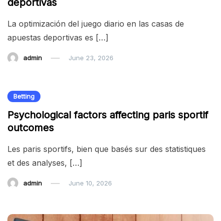
deportivas
La optimización del juego diario en las casas de
apuestas deportivas es […]
admin
June 23, 2026
Betting
Psychological factors affecting paris sportif
outcomes
Les paris sportifs, bien que basés sur des statistiques
et des analyses, […]
admin
June 10, 2026