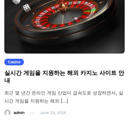
Casino
실시간 게임을 지원하는 해외 카지노 사이트 안
내
최근 몇 년간 온라인 게임 산업이 급속도로 성장하면서, 실
시간 게임을 지원하는 해외 […]
admin
June 23, 2026