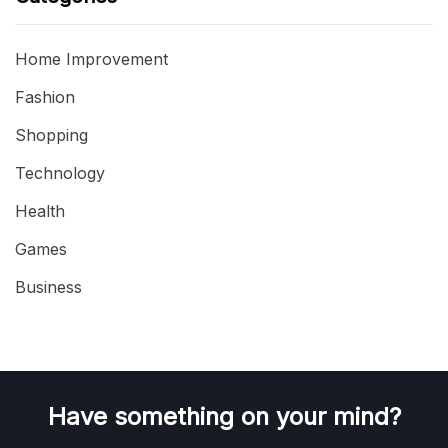
Home Improvement
Fashion
Shopping
Technology
Health
Games
Business
Have something on your mind?