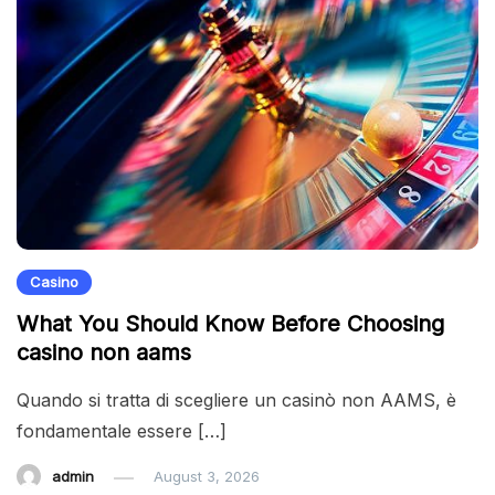
Casino
What You Should Know Before Choosing
casino non aams
Quando si tratta di scegliere un casinò non AAMS, è
fondamentale essere […]
admin
August 3, 2026