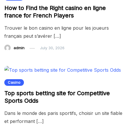
How to Find the Right casino en ligne
france for French Players
Trouver le bon casino en ligne pour les joueurs
français peut s’avérer […]
admin
July 30, 2026
Casino
Top sports betting site for Competitive
Sports Odds
Dans le monde des paris sportifs, choisir un site fiable
et performant […]