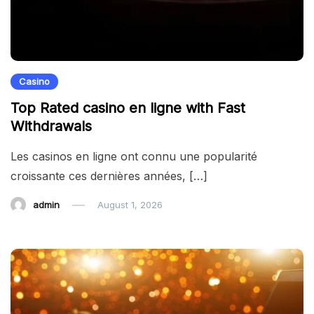
Casino
Top Rated casino en ligne with Fast
Withdrawals
Les casinos en ligne ont connu une popularité
croissante ces dernières années, […]
admin
August 1, 2026