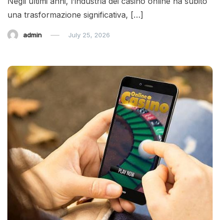
Negli ultimi anni, l’industria dei casinò online ha subito
una trasformazione significativa, […]
admin
July 25, 2026