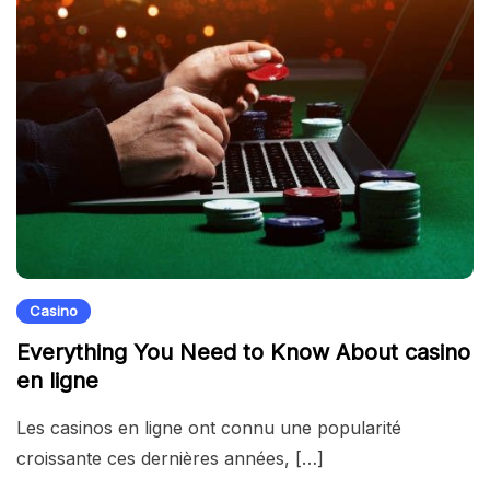
Casino
Everything You Need to Know About casino
en ligne
Les casinos en ligne ont connu une popularité
croissante ces dernières années, […]